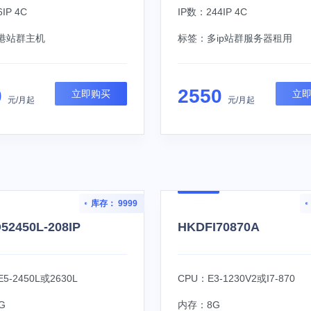
IP 4C
IP数：244IP 4C
港站群主机
标签：
多ip站群服务器租用
0
2550
立即购买
立
元/月起
元/月起
库存： 9999
52450L-208IP
HKDFI70870A
5-2450L或2630L
CPU：E3-1230V2或I7-870
G
内存：8G