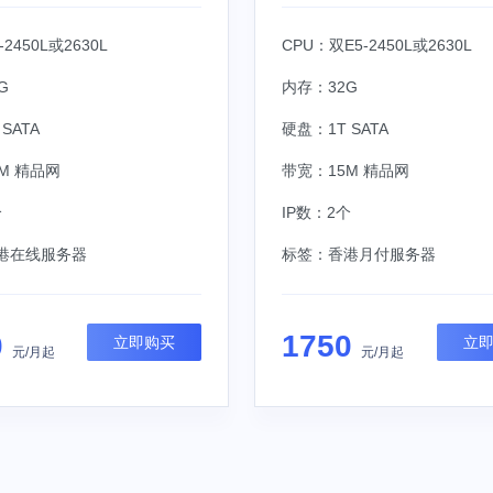
-2450L或2630L
CPU：双E5-2450L或2630L
G
内存：32G
SATA
硬盘：1T SATA
M 精品网
带宽：15M 精品网
个
IP数：2个
港在线服务器
标签：
香港月付服务器
0
1750
立即购买
立
元/月起
元/月起