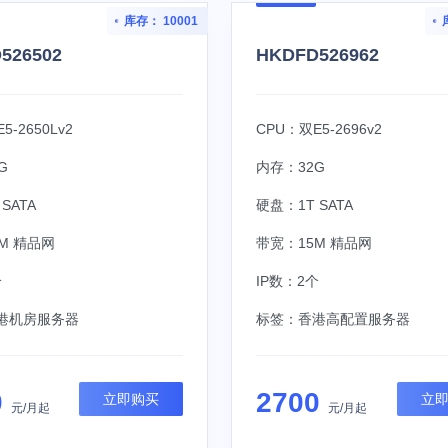
库存： 10001
526502
HKDFD526962
5-2650Lv2
CPU：双E5-2696v2
G
内存：32G
SATA
硬盘：1T SATA
M 精品网
带宽：15M 精品网
个
IP数：2个
港机房服务器
标签：
香港高配置服务器
0
2700
立即购买
立
元/月起
元/月起