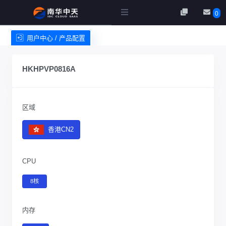
0
用户中心 / 产品配置
服务条款
HKHPVP0816A
区域
香港CN2
CPU
8核
内存