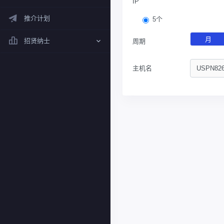
IP
推介计划
5个
月
招贤纳士
周期
主机名