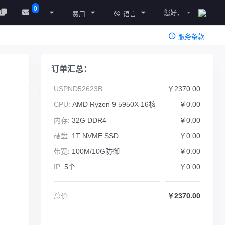
0
您好，
费用
语言
服务条款
订单汇总：
USPND52623B:
￥2370.00
CPU:
AMD Ryzen 9 5950X 16核
￥0.00
内存:
32G DDR4
￥0.00
硬盘:
1T NVME SSD
￥0.00
带宽:
100M/10G防御
￥0.00
IP:
5个
￥0.00
总价:
￥2370.00